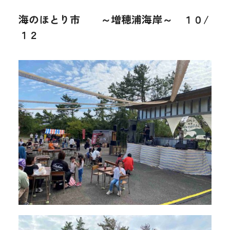
海のほとり市 ～増穂浦海岸～ １０/
１２